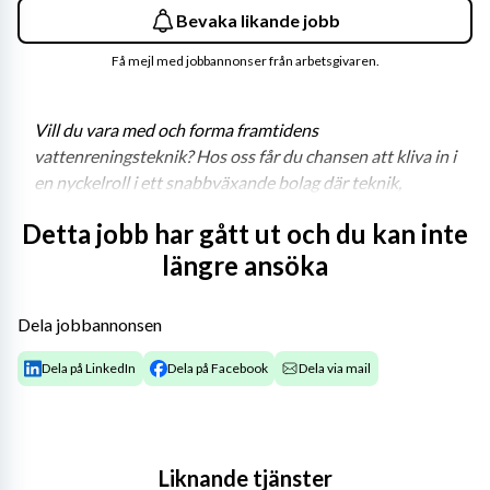
Bevaka likande jobb
Få mejl med jobbannonser från arbetsgivaren.
Vill du vara med och forma framtidens 
vattenreningsteknik? Hos oss får du chansen att kliva in i 
en nyckelroll i ett snabbväxande bolag där teknik, 
hållbarhet och utveckling står i fokus.
Detta jobb har gått ut och du kan inte
NP Innovation utvecklar lösningar för vattenrening 
längre ansöka
inom landbaserad fiskodling – med målet att förbättra 
vattenkvaliteten och fiskhälsan. Vi är inne i en 
Dela jobbannonsen
spännande tillväxtresa och söker nu en 
utvecklingsingenjör som vill vara med och driva vår 
Dela på LinkedIn
Dela på Facebook
Dela via mail
produktutveckling framåt.
Liknande tjänster