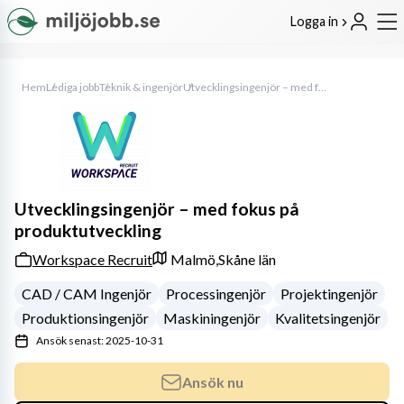
Logga in
Hem
Lediga jobb
Teknik & ingenjör
Utvecklingsingenjör – med fokus på produktutveckling
Utvecklingsingenjör – med fokus på
produktutveckling
Workspace Recruit
Malmö,
Skåne län
CAD / CAM Ingenjör
Processingenjör
Projektingenjör
Produktionsingenjör
Maskiningenjör
Kvalitetsingenjör
Ansök senast: 2025-10-31
Ansök nu