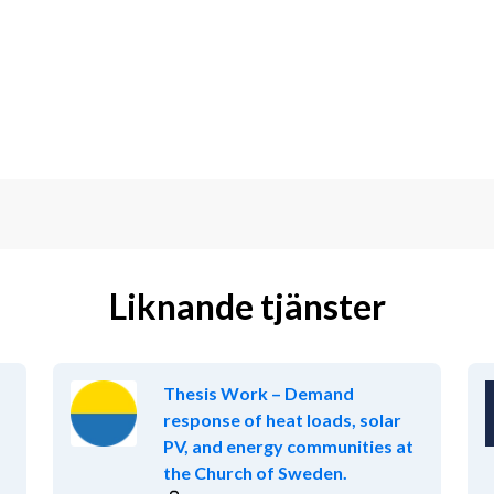
ntera dig i aktuella regelverk till att 
ömningar. Dina analyser utgör ett 
ionen, Jordbruksverket och inom EU
amma bedömningar
Liknande tjänster
tar i olika team utifrån ett lean-
e personer, och vi har ett nära 
Thesis Work – Demand
eroende på verksamhetens behov, din 
response of heat loads, solar
t arbeta med andra uppgifter inom 
PV, and energy communities at
the Church of Sweden.