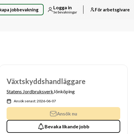
Logga in
kapa jobbevakning
För arbetsgivare
Se bevakningar
Växtskyddshandläggare
Statens Jordbruksverk
Jönköping
Ansök senast: 2026-06-07
Ansök nu
Bevaka likande jobb