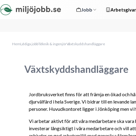
Jobb
Arbetsgivar
Hem
Lediga jobb
Teknik & ingenjör
Växtskyddshandläggare
Växtskyddshandläggare
Jordbruksverket finns för att främja en ökad och h
djurvälfärd i hela Sverige. Vi bidrar till en levande 
personer. Huvudkontoret ligger i Jönköping men vi h
Vi arbetar aktivt för att våra medarbetare ska vara h
investerar långsiktigt i våra medarbetare och vill at
erbjuder en god arbetsmiljö med generösa förmåner 