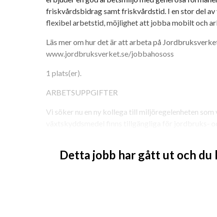
friskvårdsbidrag samt friskvårdstid. I en stor del av 
flexibel arbetstid, möjlighet att jobba mobilt och ar
Läs mer om hur det är att arbeta på Jordbruksverket
www.jordbruksverket.se/jobbahososs
1 plats(er). 
ARBETSUPPGIFTER
Vi söker nu en ny kollega till miljöregelenheten som vi
växtskyddsmedel finns tillgängliga för jordbruks- 
Hos oss får du arbeta i gränslandet mellan vetenskap
Detta jobb har gått ut och du
samverkan med andra myndigheter och internationel
I rollen arbetar du med att utvärdera biologiska oc
godkännande för användning. Arbetet sker i nära s
och innebär att du granskar företagens försöksund
nya växtskyddsmedel.