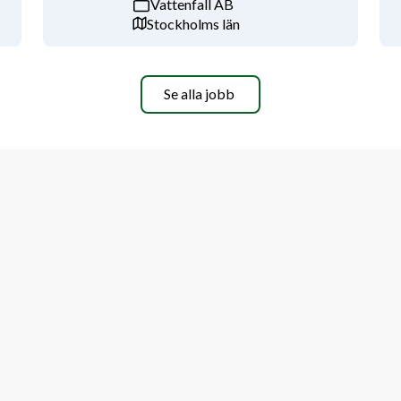
Vattenfall AB
Stockholms län
Se alla jobb
ibel arbetssituation och arbete i både 
t dig har bred kunskap inom 
nvända din kompetens i frågor som rör 
annan likvärdig naturvetenskaplig 
 i både tal och skrift