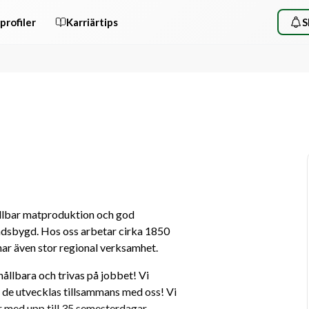
profiler
Karriärtips
S
ållbar matproduktion och god 
landsbygd. Hos oss arbetar cirka 1850 
ar även stor regional verksamhet. 
ållbara och trivas på jobbet! Vi 
t de utvecklas tillsammans med oss! Vi 
med upp till 35 semesterdagar, 