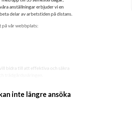
våra anställningar erbjuder vi en 
beta delar av arbetstiden på distans.
 på vår webbplats: 
ll bidra till att effektiva och säkra 
och trädgårdsnäringen.
, regelverk och samhällsnytta, i nära 
 kan inte längre ansöka
la aktörer.
h kemiska växtskyddsmedel inför 
amarbete med Kemikalieinspektionen 
erlag i ansökningar om godkännande av 