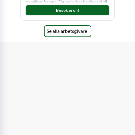
en hållbar framtid. För att lyckas behöver vi bli
fler medarbetare som vill göra skillnad.
Besök profil
Se alla arbetsgivare