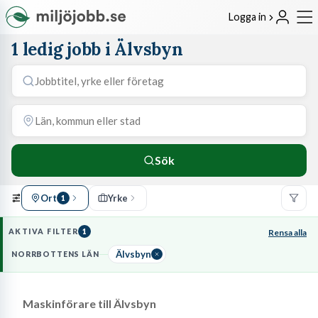
Logga in
1 ledig jobb i Älvsbyn
Sök
Ort
Yrke
1
AKTIVA FILTER
1
Rensa alla
Älvsbyn
NORRBOTTENS LÄN
Maskinförare till Älvsbyn