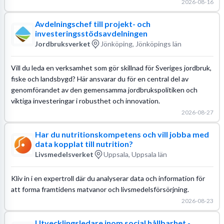
2026-08-16
Avdelningschef till projekt- och
investeringsstödsavdelningen
Jordbruksverket
Jönköping, Jönköpings län
Vill du leda en verksamhet som gör skillnad för Sveriges jordbruk,
fiske och landsbygd? Här ansvarar du för en central del av
genomförandet av den gemensamma jordbrukspolitiken och
viktiga investeringar i robusthet och innovation.
2026-08-27
Har du nutritionskompetens och vill jobba med
data kopplat till nutrition?
Livsmedelsverket
Uppsala, Uppsala län
Kliv in i en expertroll där du analyserar data och information för
att forma framtidens matvanor och livsmedelsförsörjning.
2026-08-23
Utvecklingsledare inom social hållbarhet -