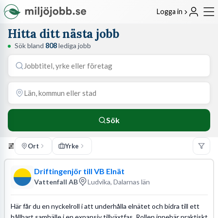
Logga in
Hitta ditt nästa jobb
Sök bland
808
lediga jobb
Sök
Ort
Yrke
Driftingenjör till VB Elnät
Vattenfall AB
Ludvika, Dalarnas län
Här får du en nyckelroll i att underhålla elnätet och bidra till ett
hållbart samhälle i en expansiv tillväxtfas. Rollen innebär praktiskt