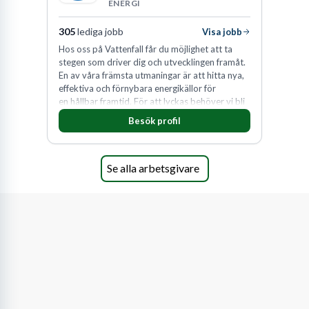
ENERGI
305
lediga jobb
Visa jobb
Hos oss på Vattenfall får du möjlighet att ta
stegen som driver dig och utvecklingen framåt.
En av våra främsta utmaningar är att hitta nya,
effektiva och förnybara energikällor för
en hållbar framtid. För att lyckas behöver vi bli
fler medarbetare som vill göra skillnad.
Besök profil
Se alla arbetsgivare