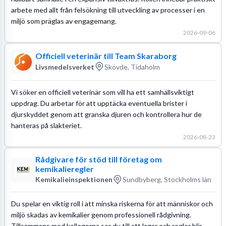
arbete med allt från felsökning till utveckling av processer i en
miljö som präglas av engagemang.
2026-09-06
Officiell veterinär till Team Skaraborg
Livsmedelsverket
Skövde, Tidaholm
Vi söker en officiell veterinär som vill ha ett samhällsviktigt
uppdrag. Du arbetar för att upptäcka eventuella brister i
djurskyddet genom att granska djuren och kontrollera hur de
hanteras på slakteriet.
2026-08-23
Rådgivare för stöd till företag om
kemikalieregler
Kemikalieinspektionen
Sundbyberg, Stockholms län
Du spelar en viktig roll i att minska riskerna för att människor och
miljö skadas av kemikalier genom professionell rådgivning.
Tillsammans med kollegorna ser du till att lagar och regler blir