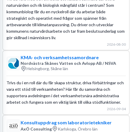
naturvärden och rik biologisk mångfald står i centrum? Som
kommunbiolog får du en nyckelroll där du arbetar både
strategiskt och operativt med frågor som spänner från
artbevarande till klimatanpassning. Du driver och utvecklar
kommunens naturvårdsarbete och tar fram beslutsunderlag som
gör skillnad i människors liv.
2026-08-30
KMA- och verksamhetssamordnare
Nordvästra Skånes Vatten och Avlopp AB / NSVA
Helsingborg, Skåne län
Trivs du i en roll där du får skapa struktur, driva förbättringar och
vara ett stöd till verksamheten? Här får du samordna och
supportera avdelningen i det verksamhetsnära administrativa
arbetet och fungera som en viktig länk till olika stödfunktioner.
2026-09-04
Konsultuppdrag som laboratorietekniker
AxÖ Consulting
Karlskoga, Örebro län