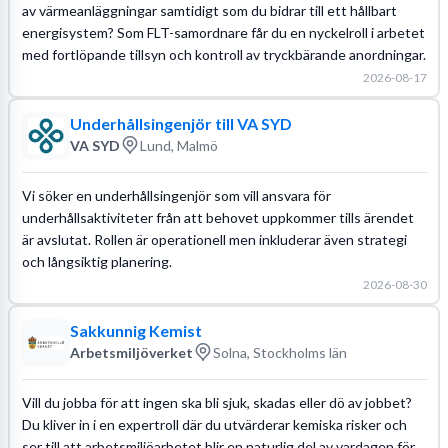
av värmeanläggningar samtidigt som du bidrar till ett hållbart
energisystem? Som FLT-samordnare får du en nyckelroll i arbetet
med fortlöpande tillsyn och kontroll av tryckbärande anordningar.
2026-08-17
Underhållsingenjör till VA SYD
VA SYD
Lund, Malmö
Vi söker en underhållsingenjör som vill ansvara för
underhållsaktiviteter från att behovet uppkommer tills ärendet
är avslutat. Rollen är operationell men inkluderar även strategi
och långsiktig planering.
2026-08-30
Sakkunnig Kemist
Arbetsmiljöverket
Solna, Stockholms län
Vill du jobba för att ingen ska bli sjuk, skadas eller dö av jobbet?
Du kliver in i en expertroll där du utvärderar kemiska risker och
ser till att arbetsmiljöarbetet blir en naturlig del av vardagen för