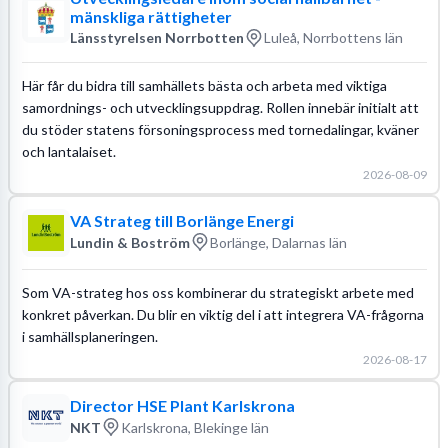
mänskliga rättigheter
Länsstyrelsen Norrbotten
Luleå, Norrbottens län
Här får du bidra till samhällets bästa och arbeta med viktiga
samordnings- och utvecklingsuppdrag. Rollen innebär initialt att
du stöder statens försoningsprocess med tornedalingar, kväner
och lantalaiset.
2026-08-09
VA Strateg till Borlänge Energi
Lundin & Boström
Borlänge, Dalarnas län
Som VA-strateg hos oss kombinerar du strategiskt arbete med
konkret påverkan. Du blir en viktig del i att integrera VA-frågorna
i samhällsplaneringen.
2026-08-17
Director HSE Plant Karlskrona
NKT
Karlskrona, Blekinge län