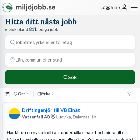
Logga in
Hitta ditt nästa jobb
Sök bland
811
lediga jobb
Sök
Ort
Yrke
Driftingenjör till VB Elnät
Vattenfall AB
Ludvika, Dalarnas län
Här får du en nyckelroll i att underhålla elnätet och bidra till ett
hållbart samhälle i en expansiv tillväxtfas. Rollen innebär praktiskt