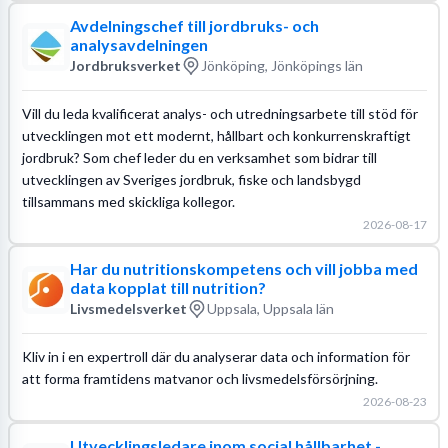
Avdelningschef till jordbruks- och
analysavdelningen
Jordbruksverket
Jönköping, Jönköpings län
Vill du leda kvalificerat analys- och utredningsarbete till stöd för
utvecklingen mot ett modernt, hållbart och konkurrenskraftigt
jordbruk? Som chef leder du en verksamhet som bidrar till
utvecklingen av Sveriges jordbruk, fiske och landsbygd
tillsammans med skickliga kollegor.
2026-08-17
Har du nutritionskompetens och vill jobba med
data kopplat till nutrition?
Livsmedelsverket
Uppsala, Uppsala län
Kliv in i en expertroll där du analyserar data och information för
att forma framtidens matvanor och livsmedelsförsörjning.
2026-08-23
Utvecklingsledare inom social hållbarhet -