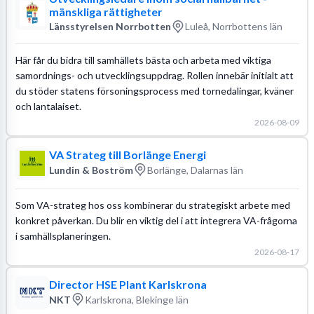
mänskliga rättigheter
Länsstyrelsen Norrbotten
Luleå, Norrbottens län
Här får du bidra till samhällets bästa och arbeta med viktiga
samordnings- och utvecklingsuppdrag. Rollen innebär initialt att
du stöder statens försoningsprocess med tornedalingar, kväner
och lantalaiset.
2026-08-09
VA Strateg till Borlänge Energi
Lundin & Boström
Borlänge, Dalarnas län
Som VA-strateg hos oss kombinerar du strategiskt arbete med
konkret påverkan. Du blir en viktig del i att integrera VA-frågorna
i samhällsplaneringen.
2026-08-17
Director HSE Plant Karlskrona
NKT
Karlskrona, Blekinge län