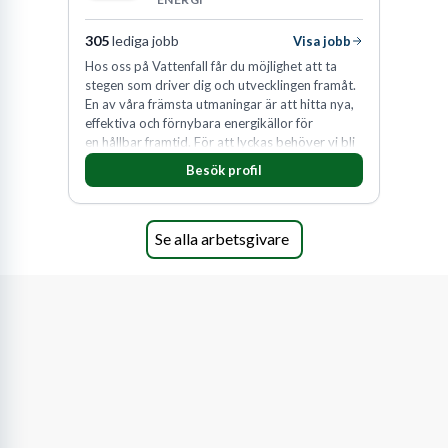
305
lediga jobb
Visa jobb
Hos oss på Vattenfall får du möjlighet att ta
stegen som driver dig och utvecklingen framåt.
En av våra främsta utmaningar är att hitta nya,
effektiva och förnybara energikällor för
en hållbar framtid. För att lyckas behöver vi bli
fler medarbetare som vill göra skillnad.
Besök profil
Se alla arbetsgivare