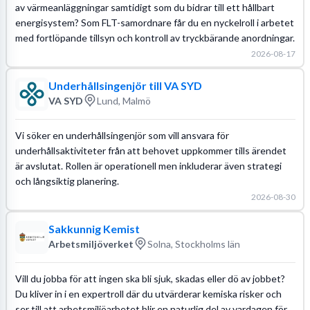
av värmeanläggningar samtidigt som du bidrar till ett hållbart
energisystem? Som FLT-samordnare får du en nyckelroll i arbetet
med fortlöpande tillsyn och kontroll av tryckbärande anordningar.
2026-08-17
Underhållsingenjör till VA SYD
VA SYD
Lund, Malmö
Vi söker en underhållsingenjör som vill ansvara för
underhållsaktiviteter från att behovet uppkommer tills ärendet
är avslutat. Rollen är operationell men inkluderar även strategi
och långsiktig planering.
2026-08-30
Sakkunnig Kemist
Arbetsmiljöverket
Solna, Stockholms län
Vill du jobba för att ingen ska bli sjuk, skadas eller dö av jobbet?
Du kliver in i en expertroll där du utvärderar kemiska risker och
ser till att arbetsmiljöarbetet blir en naturlig del av vardagen för