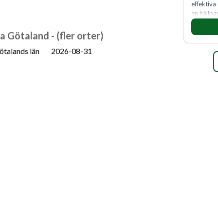
effektiva
en hållba
fler meda
 Götaland - (fler orter)
ötalands län
2026-08-31