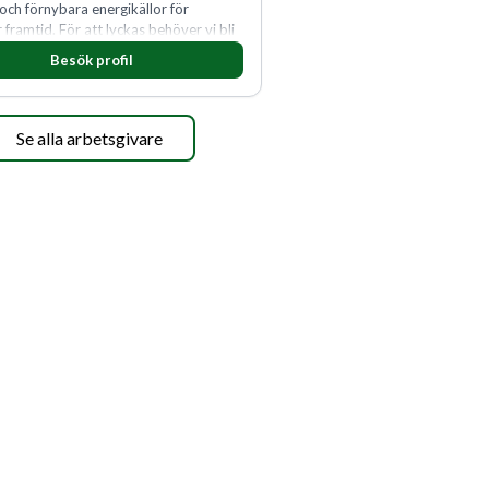
 och förnybara energikällor för
r framtid. För att lyckas behöver vi bli
rbetare som vill göra skillnad.
Besök profil
Se alla arbetsgivare