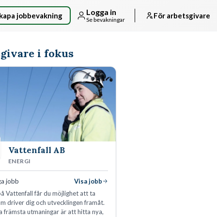
Logga in
kapa jobbevakning
För arbetsgivare
Se bevakningar
givare i fokus
Vattenfall AB
ENERGI
ga jobb
Visa jobb
å Vattenfall får du möjlighet att ta
m driver dig och utvecklingen framåt.
a främsta utmaningar är att hitta nya,