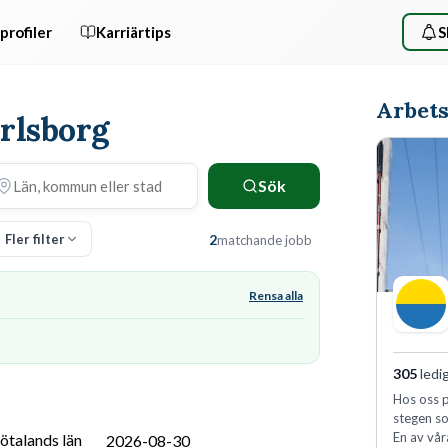
profiler
Karriärtips
S
Arbets
arlsborg
Sök
Fler filter
2
matchande jobb
Rensa alla
305
ledi
Hos oss p
stegen so
En av vår
ötalands län
2026-08-30