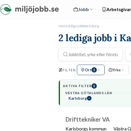
Jobb
Arbetsgivar
Hem
Lediga jobb
Karlsborg
2 lediga jobb i K
Ort
Yrke
FILTER:
1
AKTIVA FILTER
1
VÄSTRA GÖTALANDS LÄN
Karlsborg
Drifttekniker VA
Karlsborgs kommun
Västra G