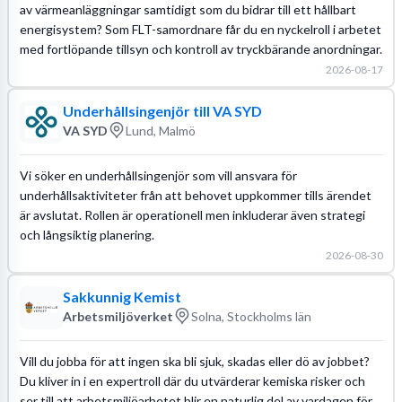
av värmeanläggningar samtidigt som du bidrar till ett hållbart
energisystem? Som FLT-samordnare får du en nyckelroll i arbetet
med fortlöpande tillsyn och kontroll av tryckbärande anordningar.
2026-08-17
Underhållsingenjör till VA SYD
VA SYD
Lund, Malmö
Vi söker en underhållsingenjör som vill ansvara för
underhållsaktiviteter från att behovet uppkommer tills ärendet
är avslutat. Rollen är operationell men inkluderar även strategi
och långsiktig planering.
2026-08-30
Sakkunnig Kemist
Arbetsmiljöverket
Solna, Stockholms län
Vill du jobba för att ingen ska bli sjuk, skadas eller dö av jobbet?
Du kliver in i en expertroll där du utvärderar kemiska risker och
ser till att arbetsmiljöarbetet blir en naturlig del av vardagen för