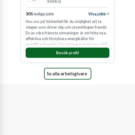
ENERGI
305
lediga jobb
Visa jobb
Hos oss på Vattenfall får du möjlighet att ta
stegen som driver dig och utvecklingen framåt.
En av våra främsta utmaningar är att hitta nya,
effektiva och förnybara energikällor för
en hållbar framtid. För att lyckas behöver vi bli
fler medarbetare som vill göra skillnad.
Besök profil
Se alla arbetsgivare