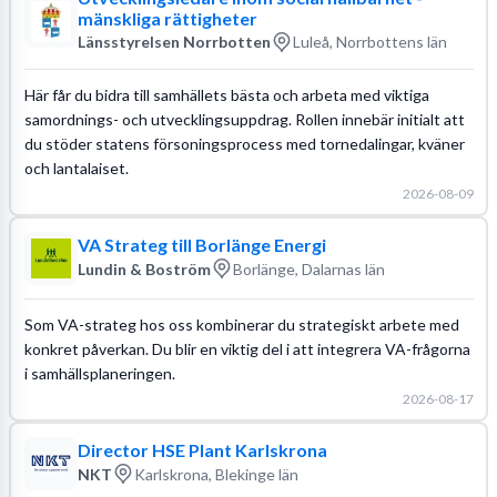
mänskliga rättigheter
Länsstyrelsen Norrbotten
Luleå, Norrbottens län
Här får du bidra till samhällets bästa och arbeta med viktiga
samordnings- och utvecklingsuppdrag. Rollen innebär initialt att
du stöder statens försoningsprocess med tornedalingar, kväner
och lantalaiset.
2026-08-09
VA Strateg till Borlänge Energi
Lundin & Boström
Borlänge, Dalarnas län
Som VA-strateg hos oss kombinerar du strategiskt arbete med
konkret påverkan. Du blir en viktig del i att integrera VA-frågorna
i samhällsplaneringen.
2026-08-17
Director HSE Plant Karlskrona
NKT
Karlskrona, Blekinge län