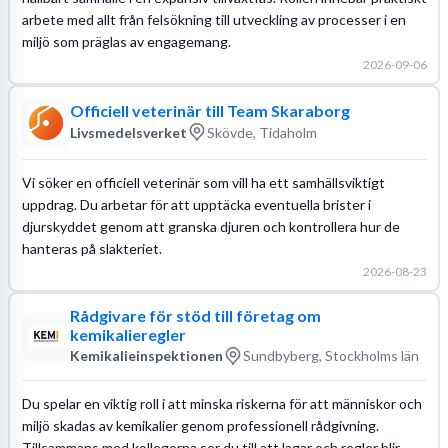
arbete med allt från felsökning till utveckling av processer i en
miljö som präglas av engagemang.
2026-09-06
Officiell veterinär till Team Skaraborg
Livsmedelsverket
Skövde, Tidaholm
Vi söker en officiell veterinär som vill ha ett samhällsviktigt
uppdrag. Du arbetar för att upptäcka eventuella brister i
djurskyddet genom att granska djuren och kontrollera hur de
hanteras på slakteriet.
2026-08-23
Rådgivare för stöd till företag om
kemikalieregler
Kemikalieinspektionen
Sundbyberg, Stockholms län
Du spelar en viktig roll i att minska riskerna för att människor och
miljö skadas av kemikalier genom professionell rådgivning.
Tillsammans med kollegorna ser du till att lagar och regler blir