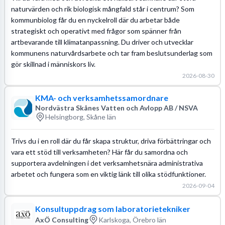
naturvärden och rik biologisk mångfald står i centrum? Som
kommunbiolog får du en nyckelroll där du arbetar både
strategiskt och operativt med frågor som spänner från
artbevarande till klimatanpassning. Du driver och utvecklar
kommunens naturvårdsarbete och tar fram beslutsunderlag som
gör skillnad i människors liv.
2026-08-30
KMA- och verksamhetssamordnare
Nordvästra Skånes Vatten och Avlopp AB / NSVA
Helsingborg, Skåne län
Trivs du i en roll där du får skapa struktur, driva förbättringar och
vara ett stöd till verksamheten? Här får du samordna och
supportera avdelningen i det verksamhetsnära administrativa
arbetet och fungera som en viktig länk till olika stödfunktioner.
2026-09-04
Konsultuppdrag som laboratorietekniker
AxÖ Consulting
Karlskoga, Örebro län