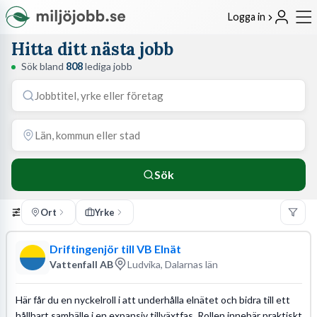
Logga in
Hitta ditt nästa jobb
Sök bland
808
lediga jobb
Sök
Ort
Yrke
Driftingenjör till VB Elnät
Vattenfall AB
Ludvika, Dalarnas län
Här får du en nyckelroll i att underhålla elnätet och bidra till ett
hållbart samhälle i en expansiv tillväxtfas. Rollen innebär praktiskt