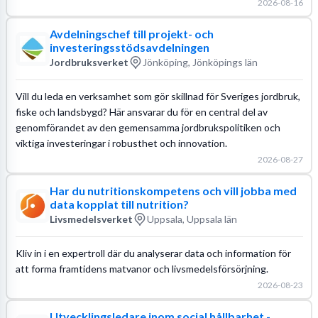
2026-08-16
Avdelningschef till projekt- och
investeringsstödsavdelningen
Jordbruksverket
Jönköping, Jönköpings län
Vill du leda en verksamhet som gör skillnad för Sveriges jordbruk,
fiske och landsbygd? Här ansvarar du för en central del av
genomförandet av den gemensamma jordbrukspolitiken och
viktiga investeringar i robusthet och innovation.
2026-08-27
Har du nutritionskompetens och vill jobba med
data kopplat till nutrition?
Livsmedelsverket
Uppsala, Uppsala län
Kliv in i en expertroll där du analyserar data och information för
att forma framtidens matvanor och livsmedelsförsörjning.
2026-08-23
Utvecklingsledare inom social hållbarhet -