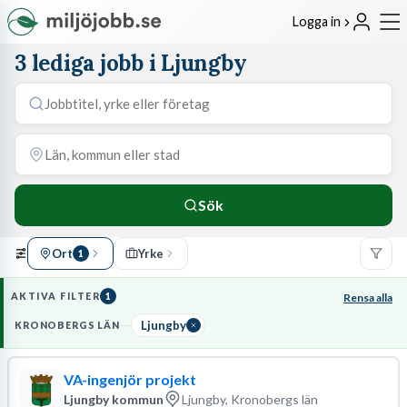
Logga in
3 lediga jobb i Ljungby
Sök
Ort
Yrke
1
AKTIVA FILTER
1
Rensa alla
Ljungby
KRONOBERGS LÄN
VA-ingenjör projekt
Ljungby kommun
Ljungby, Kronobergs län