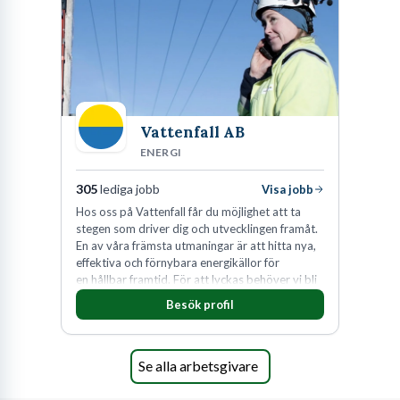
Vattenfall AB
ENERGI
305
lediga jobb
Visa jobb
Hos oss på Vattenfall får du möjlighet att ta
stegen som driver dig och utvecklingen framåt.
En av våra främsta utmaningar är att hitta nya,
effektiva och förnybara energikällor för
en hållbar framtid. För att lyckas behöver vi bli
fler medarbetare som vill göra skillnad.
Besök profil
Se alla arbetsgivare