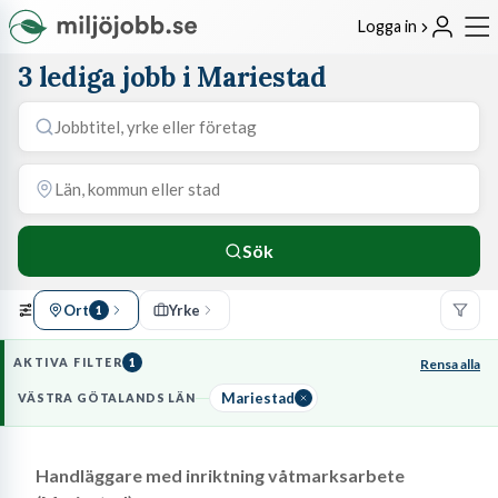
Logga in
3 lediga jobb i Mariestad
Sök
Ort
Yrke
1
AKTIVA FILTER
1
Rensa alla
Mariestad
VÄSTRA GÖTALANDS LÄN
Handläggare med inriktning våtmarksarbete