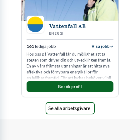
Vattenfall AB
ENERGI
161
lediga jobb
Visa jobb
Hos oss på Vattenfall får du möjlighet att ta
stegen som driver dig och utvecklingen framåt.
En av våra främsta utmaningar är att hitta nya,
effektiva och förnybara energikällor för
en hållbar framtid. För att lyckas behöver vi bli
fler medarbetare som vill göra skillnad.
Besök profil
Se alla arbetsgivare