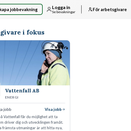
Logga in
kapa jobbevakning
För arbetsgivare
Se bevakningar
givare i fokus
Vattenfall AB
ENERGI
ga jobb
Visa jobb
å Vattenfall får du möjlighet att ta
m driver dig och utvecklingen framåt.
a främsta utmaningar är att hitta nya,