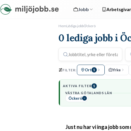
Jobb
Arbetsgivar
Hem
Lediga jobb
Öckerö
0 lediga jobb i Ö
Ort
Yrke
FILTER:
1
AKTIVA FILTER
1
VÄSTRA GÖTALANDS LÄN
Öckerö
Just nu har vi inga jobb som