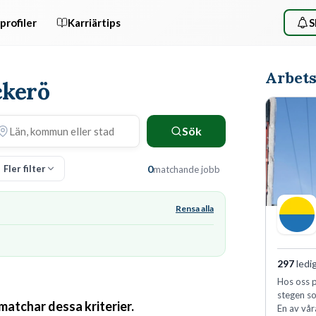
profiler
Karriärtips
S
Arbets
ckerö
Sök
Fler filter
0
matchande jobb
Rensa alla
297
ledi
Hos oss p
stegen so
 matchar dessa kriterier.
En av vår