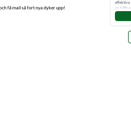
effektiva
h få mail så fort nya dyker upp!
en hållba
fler meda