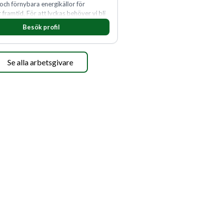
 och förnybara energikällor för
r framtid. För att lyckas behöver vi bli
rbetare som vill göra skillnad.
Besök profil
Se alla arbetsgivare