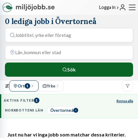
Logga in
0 lediga jobb i Övertorneå
Sök
Ort
Yrke
1
AKTIVA FILTER
1
Rensa alla
Övertorneå
NORRBOTTENS LÄN
Just nu har vi inga jobb som matchar dessa kriterier.