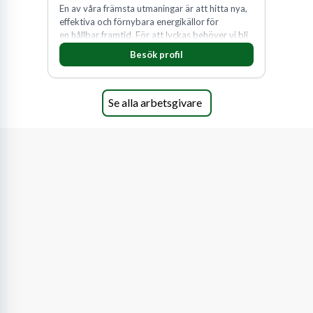
En av våra främsta utmaningar är att hitta nya,
effektiva och förnybara energikällor för
en hållbar framtid. För att lyckas behöver vi bli
fler medarbetare som vill göra skillnad.
Besök profil
Se alla arbetsgivare