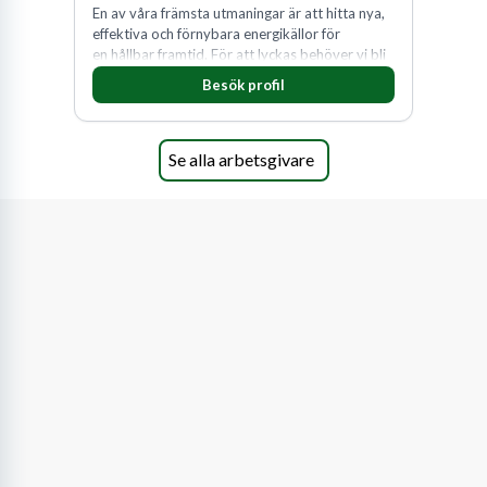
En av våra främsta utmaningar är att hitta nya,
effektiva och förnybara energikällor för
en hållbar framtid. För att lyckas behöver vi bli
fler medarbetare som vill göra skillnad.
Besök profil
Se alla arbetsgivare