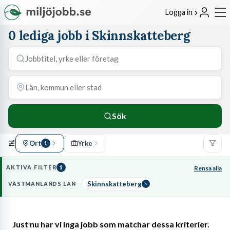
Logga in
0 lediga jobb i Skinnskatteberg
Sök
Ort
Yrke
1
AKTIVA FILTER
1
Rensa alla
Skinnskatteberg
VÄSTMANLANDS LÄN
Just nu har vi inga jobb som matchar dessa kriterier.