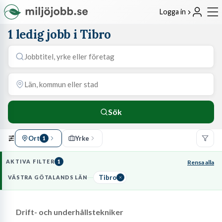
Logga in
1 ledig jobb i Tibro
Sök
Ort
Yrke
1
AKTIVA FILTER
1
Rensa alla
Tibro
VÄSTRA GÖTALANDS LÄN
Drift- och underhållstekniker