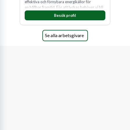
effektiva och förnybara energikällor för
en hållbar framtid. För att lyckas behöver vi bli
fler medarbetare som vill göra skillnad.
Besök profil
Se alla arbetsgivare