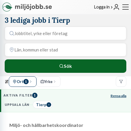
Logga in
3 lediga jobb i Tierp
Sök
Ort
Yrke
1
AKTIVA FILTER
1
Rensa alla
Tierp
UPPSALA LÄN
Miljö- och hållbarhetskoordinator