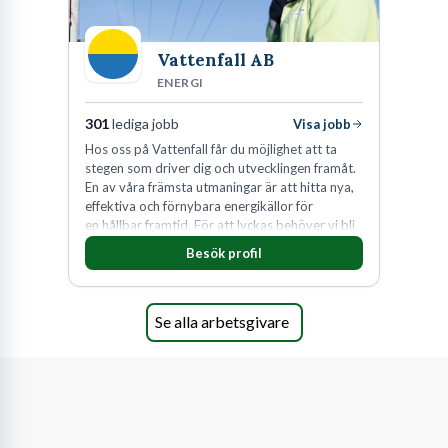
Vattenfall AB
ENERGI
301
lediga jobb
Visa jobb
Hos oss på Vattenfall får du möjlighet att ta
stegen som driver dig och utvecklingen framåt.
En av våra främsta utmaningar är att hitta nya,
effektiva och förnybara energikällor för
en hållbar framtid. För att lyckas behöver vi bli
fler medarbetare som vill göra skillnad.
Besök profil
Se alla arbetsgivare