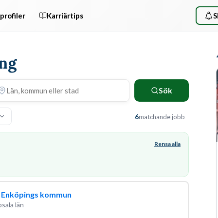
profiler
Karriärtips
S
ing
Sök
6
matchande jobb
Rensa alla
ll Enköpings kommun
sala län