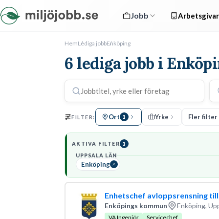
Jobb
Arbetsgivar
Hem
Lediga jobb
Enköping
6 lediga jobb i Enköp
Ort
Yrke
Fler filter
FILTER:
1
AKTIVA FILTER
1
UPPSALA LÄN
Enköping
Enhetschef avloppsrensning ti
Enköpings kommun
Enköping, Upp
VA Ingenjör
Servicechef