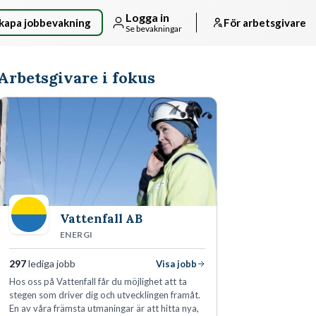
Logga in
kapa jobbevakning
För arbetsgivare
Se bevakningar
Arbetsgivare i fokus
Vattenfall AB
ENERGI
297
lediga jobb
Visa jobb
Hos oss på Vattenfall får du möjlighet att ta
stegen som driver dig och utvecklingen framåt.
En av våra främsta utmaningar är att hitta nya,