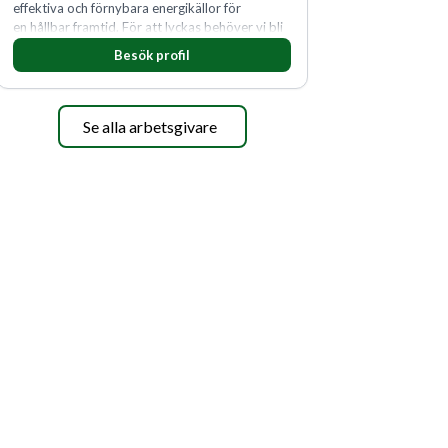
effektiva och förnybara energikällor för
en hållbar framtid. För att lyckas behöver vi bli
fler medarbetare som vill göra skillnad.
Besök profil
Se alla arbetsgivare