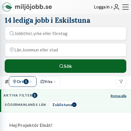
Logga in
14 lediga jobb i Eskilstuna
Sök
Ort
Yrke
1
AKTIVA FILTER
1
Rensa alla
Eskilstuna
SÖDERMANLANDS LÄN
Hej Projektör Elnät!