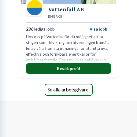
Vattenfall AB
ENERGI
296
lediga jobb
Visa jobb
Hos oss på Vattenfall får du möjlighet att ta
stegen som driver dig och utvecklingen framåt.
En av våra främsta utmaningar är att hitta nya,
effektiva och förnybara energikällor för
en hållbar framtid. För att lyckas behöver vi bli
fler medarbetare som vill göra skillnad.
Besök profil
Se alla arbetsgivare