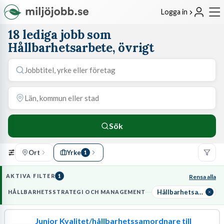
Logga in
18 lediga jobb som
Hållbarhetsarbete, övrigt
Sök
Ort
Yrke
1
AKTIVA FILTER
1
Rensa alla
Hållbarhetsarbete, övrigt
HÅLLBARHETSSTRATEGI OCH MANAGEMENT
Junior Kvalitet/hållbarhetssamordnare till