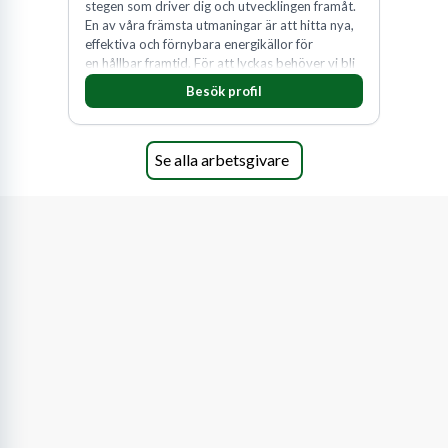
stegen som driver dig och utvecklingen framåt.
En av våra främsta utmaningar är att hitta nya,
effektiva och förnybara energikällor för
en hållbar framtid. För att lyckas behöver vi bli
fler medarbetare som vill göra skillnad.
Besök profil
Se alla arbetsgivare