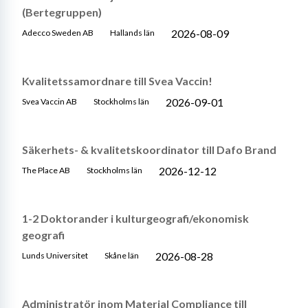
(Bertegruppen)
2026-08-09
Adecco Sweden AB
Hallands län
Kvalitetssamordnare till Svea Vaccin!
2026-09-01
Svea Vaccin AB
Stockholms län
Säkerhets- & kvalitetskoordinator till Dafo Brand
2026-12-12
The Place AB
Stockholms län
1-2 Doktorander i kulturgeografi/ekonomisk
geografi
2026-08-28
Lunds Universitet
Skåne län
Administratör inom Material Compliance till