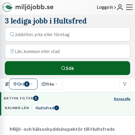
Logga in
3 lediga jobb i Hultsfred
Sök
Ort
Yrke
1
AKTIVA FILTER
1
Rensa alla
Hultsfred
KALMAR LÄN
Miljö- och hälsoskyddsinspektör till Hultsfreds