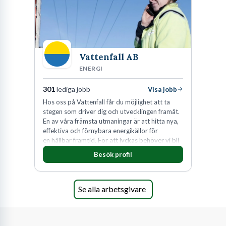
Vattenfall AB
ENERGI
301
lediga jobb
Visa jobb
Hos oss på Vattenfall får du möjlighet att ta
stegen som driver dig och utvecklingen framåt.
En av våra främsta utmaningar är att hitta nya,
effektiva och förnybara energikällor för
en hållbar framtid. För att lyckas behöver vi bli
fler medarbetare som vill göra skillnad.
Besök profil
Se alla arbetsgivare