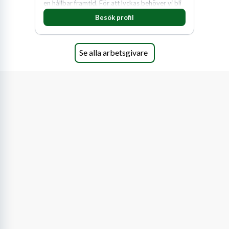
en hållbar framtid. För att lyckas behöver vi bli
fler medarbetare som vill göra skillnad.
Besök profil
Se alla arbetsgivare