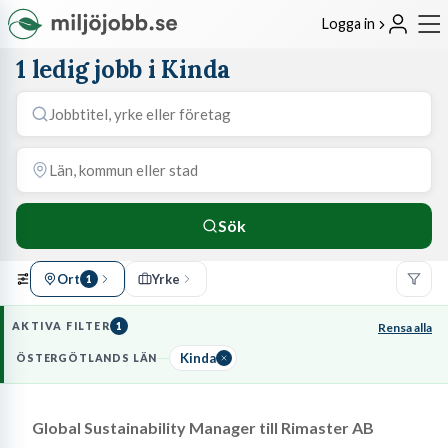
Logga in
1 ledig jobb i Kinda
Sök
Ort
Yrke
1
AKTIVA FILTER
1
Rensa alla
Kinda
ÖSTERGÖTLANDS LÄN
Global Sustainability Manager till Rimaster AB