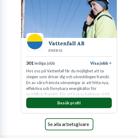
Vattenfall AB
ENERGI
301
lediga jobb
Visa jobb
Hos oss på Vattenfall får du möjlighet att ta
stegen som driver dig och utvecklingen framåt.
En av våra främsta utmaningar är att hitta nya,
effektiva och förnybara energikällor för
en hållbar framtid. För att lyckas behöver vi bli
fler medarbetare som vill göra skillnad.
Besök profil
Se alla arbetsgivare