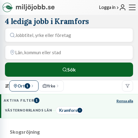
Logga in
4 lediga jobb i Kramfors
Sök
Ort
Yrke
1
AKTIVA FILTER
1
Rensa alla
Kramfors
VÄSTERNORRLANDS LÄN
Skogsröjning