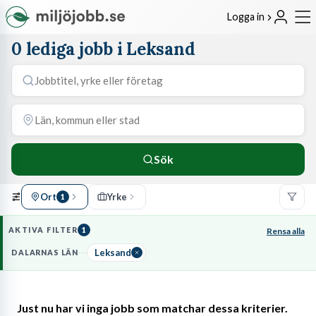
Logga in
0 lediga jobb i Leksand
Sök
Ort
Yrke
1
AKTIVA FILTER
1
Rensa alla
Leksand
DALARNAS LÄN
Just nu har vi inga jobb som matchar dessa kriterier.