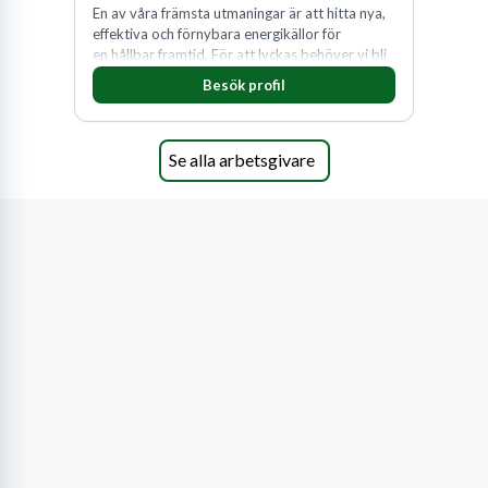
En av våra främsta utmaningar är att hitta nya,
effektiva och förnybara energikällor för
en hållbar framtid. För att lyckas behöver vi bli
fler medarbetare som vill göra skillnad.
Besök profil
Se alla arbetsgivare