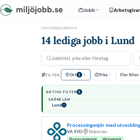
Jobb
Arbetsgivar
Hem
Lediga jobb
Lund
14 lediga jobb i Lund
Ort
Yrke
Fler filter
FILTER:
1
AKTIVA FILTER
1
SKÅNE LÄN
Lund
Processingenjör med utveckling
VA SYD
Skåne län
Processingenjör
VA Ingenjör