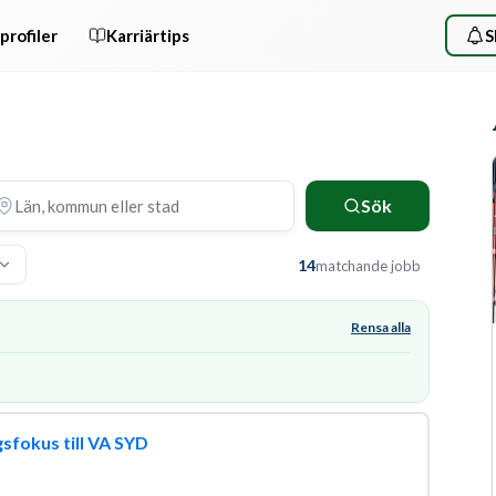
profiler
Karriärtips
S
Sök
14
matchande jobb
Rensa alla
sfokus till VA SYD