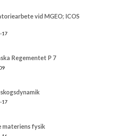
oratoriearbete vid MGEO; ICOS
-17
ånska Regementet P 7
09
v skogsdynamik
-17
 materiens fysik
-16