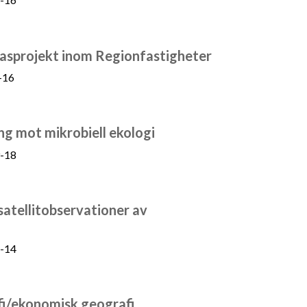
basprojekt inom Regionfastigheter
-16
ng mot mikrobiell ekologi
-18
satellitobservationer av
-14
fi/ekonomisk geografi