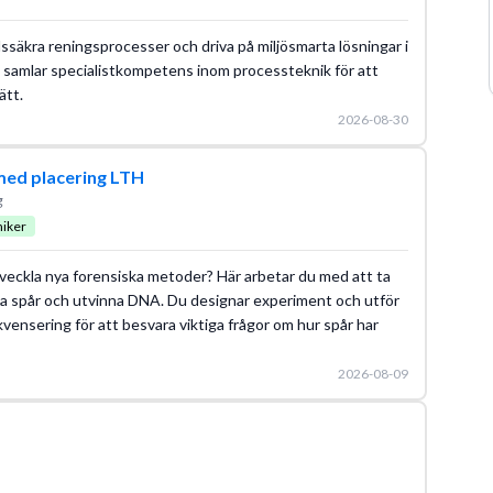
dssäkra reningsprocesser och driva på miljösmarta lösningar i
vi samlar specialistkompetens inom processteknik för att
ätt.
2026-08-30
med placering LTH
g
niker
utveckla nya forensiska metoder? Här arbetar du med att ta
ska spår och utvinna DNA. Du designar experiment och utför
ensering för att besvara viktiga frågor om hur spår har
2026-08-09