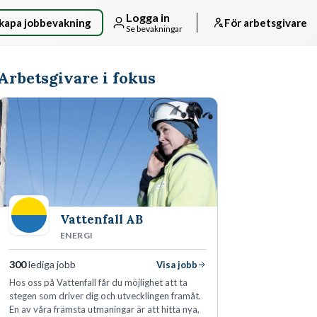
Logga in
kapa jobbevakning
För arbetsgivare
Se bevakningar
Arbetsgivare i fokus
Vattenfall AB
ENERGI
300
lediga jobb
Visa jobb
Hos oss på Vattenfall får du möjlighet att ta
stegen som driver dig och utvecklingen framåt.
En av våra främsta utmaningar är att hitta nya,