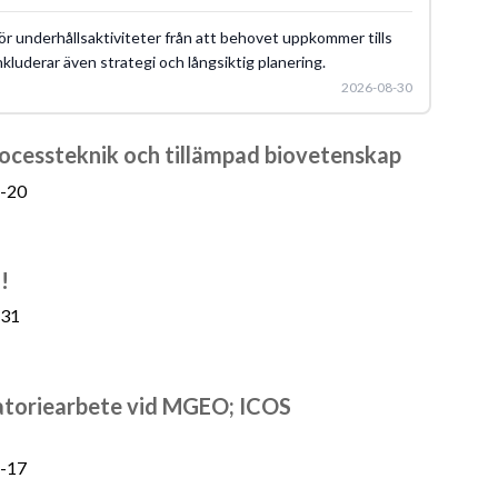
för underhållsaktiviteter från att behovet uppkommer tills
nkluderar även strategi och långsiktig planering.
2026-08-30
processteknik och tillämpad biovetenskap
-20
!
-31
oratoriearbete vid MGEO; ICOS
-17