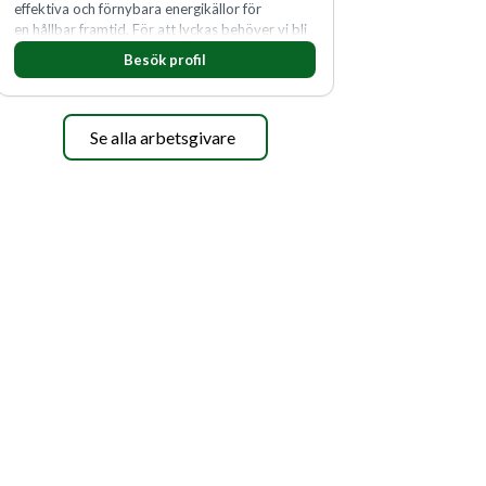
effektiva och förnybara energikällor för
en hållbar framtid. För att lyckas behöver vi bli
fler medarbetare som vill göra skillnad.
Besök profil
Se alla arbetsgivare