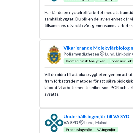
Här får du en nyckelroll i arbetet med att framti
samhällsbygget. Du blir en del av en enhet där 
tillsammans utveckla vårt gemensamma arbetss
Vikarierande Molekylärbiolog 
Polismyndigheten
Lund, Linköpin
Biomedicinsk Analytiker
Forensisk Tek
Vill du bidra till att öka tryggheten genom att 
fram förbättrade metoder för att säkra biologi
laborativt arbete med tekniker som PCR och sekv
avsatts.
Underhållsingenjör till VA SYD
VA SYD
Lund, Malmö
Processingenjör
VA Ingenjör