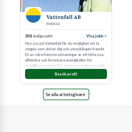
Vattenfall AB
ENERGI
301
lediga jobb
Visa jobb
Hos oss på Vattenfall får du möjlighet att ta
stegen som driver dig och utvecklingen framåt.
En av våra främsta utmaningar är att hitta nya,
effektiva och förnybara energikällor för
en hållbar framtid. För att lyckas behöver vi bli
fler medarbetare som vill göra skillnad.
Besök profil
Se alla arbetsgivare