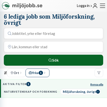
Logga in
6 lediga jobb som Miljöforskning,
övrigt
Sök
Ort
Yrke
1
AKTIVA FILTER
1
Rensa alla
Miljöforskning, övrigt
NATURVETENSKAP OCH FORSKNING