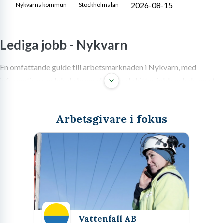
2026-08-15
Nykvarns kommun
Stockholms län
Lediga jobb -
Nykvarn
En omfattande guide till arbetsmarknaden i Nykvarn, med
information om lokala branscher, hur du hittar jobb och de mest
efterfrågade yrkena, särskilt inom miljö och hållbarhet.
Arbetsgivare i fokus
Att hitta nya möjligheter på arbetsmarknaden kan vara en
spännande resa. För dig som riktar blicken mot Nykvarn, en
kommun som växer och utvecklas i Sörmlands hjärta, öppnar sig
en rad intressanta vägar. Nykvarn erbjuder en unik blandning av
lantlig charm och närhet till större städer, vilket skapar en
dynamisk miljö för både boende och karriär. Här finns en
Vattenfall AB