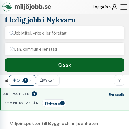
Logga in
1 ledig jobb i Nykvarn
Sök
Ort
Yrke
1
AKTIVA FILTER
1
Rensa alla
Nykvarn
STOCKHOLMS LÄN
Miljöinspektör till Bygg- och miljöenheten