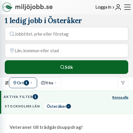
Logga in
1 ledig jobb i Österåker
Sök
Ort
Yrke
1
AKTIVA FILTER
1
Rensa alla
Österåker
STOCKHOLMS LÄN
Veteraner till trädgårdsuppdrag!