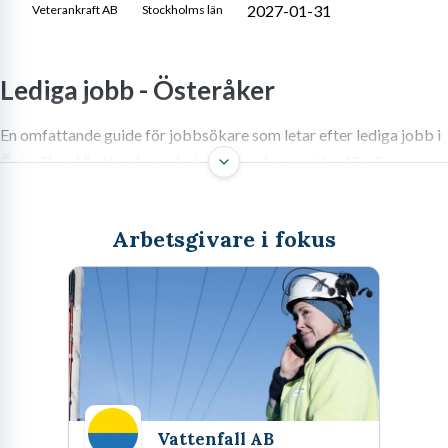
2027-01-31
Veterankraft AB
Stockholms län
Lediga jobb -
Österåker
En omfattande guide för jobbsökare som letar efter lediga jobb i
Österåker. Vi utforskar arbetsmarknaden, ger tips för din
ansökan, intervjuteknik och vilka branscher som växer.
Arbetsgivare i fokus
Välkommen till Österåker – en kommun som bubblar av
möjligheter för dig som söker nya utmaningar och vill ta nästa
steg i din karriär. Med sin unika kombination av natursköna
miljöer och ett växande näringsliv erbjuder Österåker en attraktiv
plats att både leva och arbeta på. Oavsett om du är ny på
arbetsmarknaden, funderar på ett karriärbyte eller letar efter
Vattenfall AB