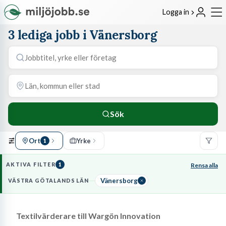
Logga in
3 lediga jobb i Vänersborg
Sök
Ort
Yrke
1
AKTIVA FILTER
1
Rensa alla
Vänersborg
VÄSTRA GÖTALANDS LÄN
Textilvärderare till Wargön Innovation