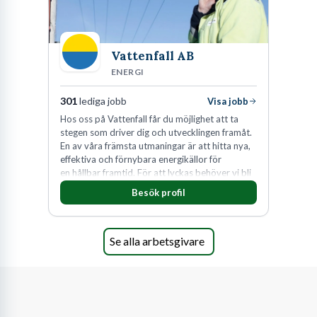
Vattenfall AB
ENERGI
301
lediga jobb
Visa jobb
Hos oss på Vattenfall får du möjlighet att ta
stegen som driver dig och utvecklingen framåt.
En av våra främsta utmaningar är att hitta nya,
effektiva och förnybara energikällor för
en hållbar framtid. För att lyckas behöver vi bli
fler medarbetare som vill göra skillnad.
Besök profil
Se alla arbetsgivare